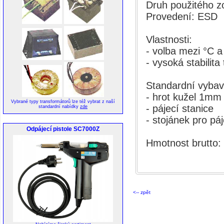
Druh použitého 
Provedení: ESD
Vlastnosti:
- volba mezi °C a
- vysoká stabilita 
Standardní vybav
- hrot kužel 1mm
Vybrané typy transformátorů lze též vybrat z naší
- pájecí stanice
standardní nabídky
zde
- stojánek pro pá
Odpájecí pistole SC7000Z
Hmotnost brutto:
<-- zpět