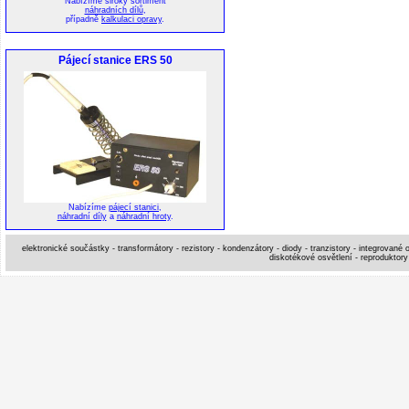
Nabízíme široký sortiment
náhradních dílů
,
případně
kalkulaci opravy
.
Pájecí stanice ERS 50
Nabízíme
pájecí stanici
,
náhradní díly
a
náhradní hroty
.
elektronické součástky - transformátory - rezistory - kondenzátory - diody - tranzistory - integrované o
diskotékové osvětlení - reproduktory 