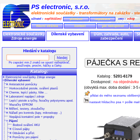
PS electronic, s.r.o.
elektronické součástky - transformátory na zakázku - stav
uživatel :
nepřihlášený
ceny :
eshop
přihlásit
registrace
hlavní stránka
kontakt
jak nakupovat
obc
Elektronické součástky
Dílenské vybavení
Dům, zahrada, auto,
S
Zdroje energie
zabezpečení
Hledání v katalogu
PÁJEČKA S RE
Po zapsání min.2 znaků se spustí našeptávač,
používejte, prosím, háčky a čárky.
Katalog:
Katalog :
5201-6179
Elektronické součástky Zdroje energie
Dílenské vybavení
Dostupnost :
na objednávku
Antistatické pomůcky
(obvyklá max. doba dodání : 3-5
Horkovzdušné pistole, sváření plastů
Chemie, lepící pásky, fólie ...
přidat do mého seznamu oblíbený
Laboratorní napájecí zdroje
Lepící pistole a tyčky, řezačky polystyrenu apod.
nastavit hlídacího psa = pošle mai
Mazačky EPROM
Měření, testery, zkoušečky
Nářadí pro kontrolu (lupy, mikroskopy ..)
Nepájivá kontaktní pole + propojky
Pájení
Bodové sváření AKU
Cínové pájky
Odsávání a přísl.
Pomůcky pro pájení