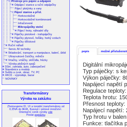
Přístroje pro pájení a odpájení
Odpájecí stanice a ruční odpáječky
Pájecí plotýnky a vany
Pájecí stanice a přísl.
Horkovzdušné
Horkovzdušné kombinované
Infračervené
Mikropáječky stolní
Pájecí hroty, náhradní díly
Páječky pistolové - trafopáječky
Páječky plynové, hořáky, horký vzduch
Páječky tělískové
Ruční nářadí
Servis AV techniky
popis
možné příslušenst
Skladování, transport a manipulace, balení, úklid
Ultrazvukové čističky, měniče
Vrtačky, vrtáčky, sklíčidla, frézky
Digitální mikropá
Výroba plošných spojů
Dům, zahrada, auto, zabezpečení
Typ páječky: s k
Stavebnice a moduly
Světlo a zvuk, obraz, TV, PC
AKCE - výprodeje, bazar
Výkon páječky: 
NOVINKY
Napájecí napětí p
Regulace teploty: d
Transformátory
Teplota hrotu: 15
Výroba na zakázku
Přesnost teploty:
Zhotovujeme EI, UI a toroidní transformátory od
Napájecí napětí:
0,35VA do 9kVA. Kusové i sériové množství.
Orientační ceník výroby
zde
Poslat
poptávku
Typ hrotu v bale
Funkce: tlačítka 