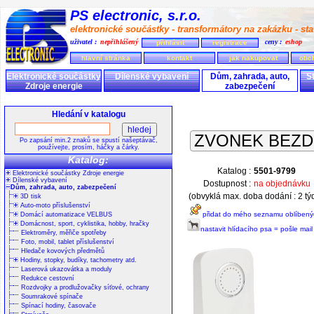
PS electronic, s.r.o.
elektronické součástky - transformátory na zakázku - stav
uživatel :
nepřihlášený
ceny :
eshop
přihlásit
registrace
hlavní stránka
kontakt
jak nakupovat
obc
Elektronické součástky
Dílenské vybavení
Dům, zahrada, auto,
S
Zdroje energie
zabezpečení
Hledání v katalogu
ZVONEK BEZ
Po zapsání min.2 znaků se spustí našeptávač,
používejte, prosím, háčky a čárky.
Katalog:
Katalog :
5501-9799
Elektronické součástky Zdroje energie
Dílenské vybavení
Dostupnost :
na objednávku
Dům, zahrada, auto, zabezpečení
(obvyklá max. doba dodání : 2 tý
3D tisk
Auto-moto příslušenství
přidat do mého seznamu oblíbený
Domácí automatizace VELBUS
Domácnost, sport, cyklistika, hobby, hračky
nastavit hlídacího psa = pošle mai
Elektroměry, měřiče spotřeby
Foto, mobil, tablet příslušenství
Hledače kovových předmětů
Hodiny, stopky, budíky, tachometry atd.
Laserová ukazovátka a moduly
Redukce cestovní
Rozdvojky a prodlužovačky síťové, ochrany
Soumrakové spínače
Spínací hodiny, časovače