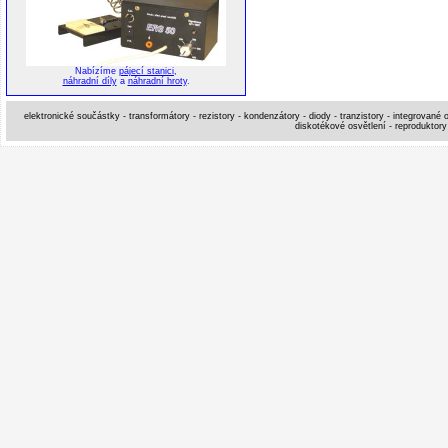
Nabízíme
pájecí stanici
,
náhradní díly
a
náhradní hroty
.
elektronické součástky - transformátory - rezistory - kondenzátory - diody - tranzistory - integrované o
diskotékové osvětlení - reproduktory 