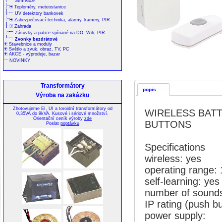
Stmívače
Teploměry, meteostanice
UV detektory bankovek
Zabezpečovací technika, alarmy, kamery, PIR
Zahrada
Zásuvky a patice spínané na DO, Wifi, PIR
Zvonky bezdrátové
Stavebnice a moduly
Světlo a zvuk, obraz, TV, PC
AKCE - výprodeje, bazar
NOVINKY
Transformátory
popis
Výroba na zakázku
Zhotovujeme EI, UI a toroidní transformátory od
WIRELESS BATT
0,35VA do 9kVA. Kusové i sériové množství.
Orientační ceník výroby
zde
BUTTONS
Poslat
poptávku
Specifications
wireless: yes
operating range:
self-learning: yes
number of sound
IP rating (push b
power supply: