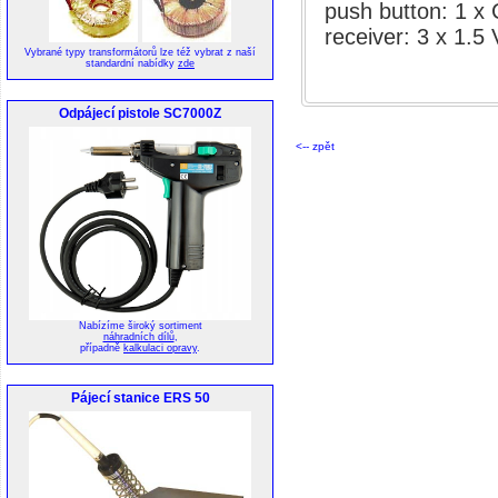
push button: 1 x 
receiver: 3 x 1.5 
Vybrané typy transformátorů lze též vybrat z naší
standardní nabídky
zde
Odpájecí pistole SC7000Z
<-- zpět
Nabízíme široký sortiment
náhradních dílů
,
případně
kalkulaci opravy
.
Pájecí stanice ERS 50