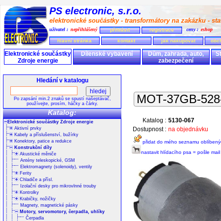
PS electronic, s.r.o.
elektronické součástky - transformátory na zakázku - stav
uživatel :
nepřihlášený
ceny :
eshop
přihlásit
registrace
hlavní stránka
kontakt
jak nakupovat
obc
Elektronické součástky
Dílenské vybavení
Dům, zahrada, auto,
S
Zdroje energie
zabezpečení
Hledání v katalogu
MOT-37GB-528-
Po zapsání min.2 znaků se spustí našeptávač,
používejte, prosím, háčky a čárky.
Katalog:
Katalog :
5130-067
Elektronické součástky Zdroje energie
Aktivní prvky
Dostupnost :
na objednávku
Kabely a příslušenství, bužírky
Konektory, patice a redukce
přidat do mého seznamu oblíbený
Konstrukční díly
nastavit hlídacího psa = pošle mai
Akustické měniče
Antény teleskopické, GSM
Elektromagnety (solenoidy), ventily
Ferity
Chladiče a přísl.
Izolační desky pro mikrovlnné trouby
Kontrolky
Krabičky, nožičky
Magnety, magnetické pásky
Motory, servomotory, čerpadla, uhlíky
Čerpadla