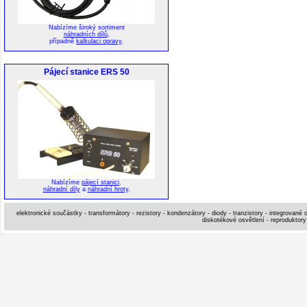
Nabízíme široký sortiment
náhradních dílů
,
případně
kalkulaci opravy
.
Pájecí stanice ERS 50
Nabízíme
pájecí stanici
,
náhradní díly
a
náhradní hroty
.
elektronické součástky - transformátory - rezistory - kondenzátory - diody - tranzistory - integrované o
diskotékové osvětlení - reproduktory 