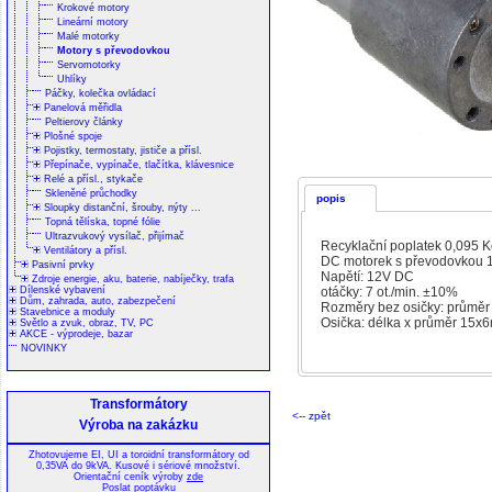
Krokové motory
Lineární motory
Malé motorky
Motory s převodovkou
Servomotorky
Uhlíky
Páčky, kolečka ovládací
Panelová měřidla
Peltierovy články
Plošné spoje
Pojistky, termostaty, jističe a přísl.
Přepínače, vypínače, tlačítka, klávesnice
Relé a přísl., stykače
Skleněné průchodky
popis
Sloupky distanční, šrouby, nýty ...
Topná tělíska, topné fólie
Ultrazvukový vysílač, přijímač
Recyklační poplatek 0,095 K
Ventilátory a přísl.
DC motorek s převodovkou 
Pasivní prvky
Napětí: 12V DC
Zdroje energie, aku, baterie, nabíječky, trafa
otáčky: 7 ot./min. ±10%
Dílenské vybavení
Dům, zahrada, auto, zabezpečení
Rozměry bez osičky: průmě
Stavebnice a moduly
Osička: délka x průměr 15x
Světlo a zvuk, obraz, TV, PC
AKCE - výprodeje, bazar
NOVINKY
Transformátory
<-- zpět
Výroba na zakázku
Zhotovujeme EI, UI a toroidní transformátory od
0,35VA do 9kVA. Kusové i sériové množství.
Orientační ceník výroby
zde
Poslat
poptávku