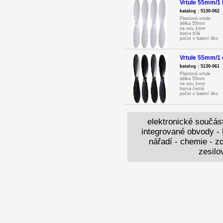
Vrtule 55mm/1 
katalog : 5130-062
Plastová vrtule
délka 55mm
na osu 1mm
barva bílá
počet v balení 4ks
Vrtule 55mm/1 
katalog : 5130-061
Plastová vrtule
délka 55mm
na osu 1mm
barva černá
počet v balení 4ks
elektronické součást
integrované obvody - k
nářadí - chemie - zd
zesilo