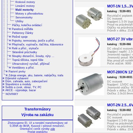
Krokové motory
MOT-1N 1,5...3
Lineární motory
Malé motorky
katalog : 5130-001
Motory s převodovkou
Recyklační poplatek
Servomotorky
DC motorek
Uhlíky
Napájení:1.5-3V (typ
Proud na prázdno/při
Páčky, kolečka ovládací
Otáčky na prázdno/př
Panelová měřidla
Průměr x délka: 23
Peltierovy články
Osička: 2x6.7mm (pr
Minimální objednací
Plošné spoje
MOT-27 3V vibr
Pojistky, termostaty, jističe a přísl.
katalog : 5130-066
Přepínače, vypínače, tlačítka, klávesnice
Relé a přísl., stykače
DC vibrační motorek
Napájecí napětí: 2,
Skleněné průchodky
Jmenovité napájecí 
Sloupky distanční, šrouby, nýty ...
Jmenovitý proud: 9
Topná tělíska, topné fólie
Max.proud při rozbě
Počet otáček: 9000
Ultrazvukový vysílač, přijímač
Izolační odpor: >9
Ventilátory a přísl.
Impedance: 31ohm
Pasivní prvky
MOT-280CN 12
Rozměry: průměr 10
Zdroje energie, aku, baterie, nabíječky, trafa
Délka přívodů: 20cm
katalog : 5130-003
Dílenské vybavení
Dům, zahrada, auto, zabezpečení
DC motorek
Stavebnice a moduly
Napájení: 12VDC (t
Světlo a zvuk, obraz, TV, PC
Jmenovité otáčky: 6
AKCE - výprodeje, bazar
Průměr x délka: 24
Osička: 2.0x10.9mm 
NOVINKY
RP280-CN-12280 KS
MOT-2N 2.5...6
Transformátory
katalog : 5130-002
Výroba na zakázku
Recyklační poplatek
DC motorek
Napájení:2.5-6V (typ
Zhotovujeme EI, UI a toroidní transformátory od
Proud na prázdno/při
0,35VA do 9kVA. Kusové i sériové množství.
Otáčky na prázdno/př
Orientační ceník výroby
zde
Průměr x délka: 23
Poslat
poptávku
Osička: 2x10.1mm (p