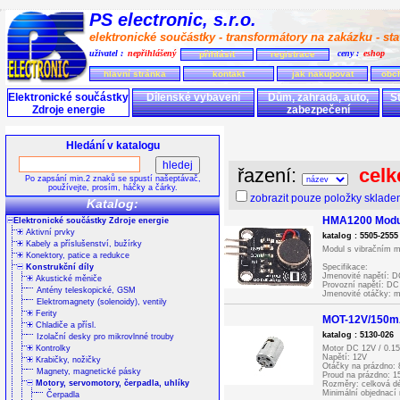
PS electronic, s.r.o.
elektronické součástky - transformátory na zakázku - stav
uživatel :
nepřihlášený
ceny :
eshop
přihlásit
registrace
hlavní stránka
kontakt
jak nakupovat
obc
Elektronické součástky
Dílenské vybavení
Dům, zahrada, auto,
S
Zdroje energie
zabezpečení
Hledání v katalogu
řazení:
celk
Po zapsání min.2 znaků se spustí našeptávač,
používejte, prosím, háčky a čárky.
zobrazit pouze položky sklad
Katalog:
HMA1200 Modul
Elektronické součástky Zdroje energie
Aktivní prvky
katalog : 5505-255
Kabely a příslušenství, bužírky
Modul s vibračním 
Konektory, patice a redukce
Konstrukční díly
Specifikace:
Jmenovité napětí: 
Akustické měniče
Provozní napětí: DC
Antény teleskopické, GSM
Jmenovité otáčky: m
Elektromagnety (solenoidy), ventily
Jmenovitý proud: a
Startovací proud: a
Ferity
MOT-12V/150m
Startovací napětí: 
Chladiče a přísl.
Izolační odpor: 10
katalog : 5130-026
Izolační desky pro mikrovlnné trouby
Kompatibilita: Komp
Kontrolky
Motor DC 12V / 0.1
Napětí: 12V
Krabičky, nožičky
Otáčky na prázdno: 
Magnety, magnetické pásky
Proud na prázdno: 
Motory, servomotory, čerpadla, uhlíky
Rozměry: celková d
Minimální objednací
Čerpadla