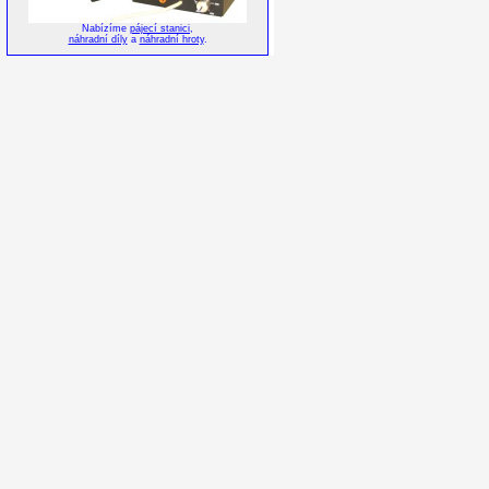
Nabízíme
pájecí stanici
,
náhradní díly
a
náhradní hroty
.