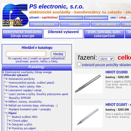
PS electronic, s.r.o.
elektronické součástky - transformátory na zakázku - stav
uživatel :
nepřihlášený
ceny :
eshop
přihlásit
registrace
hlavní stránka
kontakt
jak nakupovat
obc
Elektronické součástky
Dílenské vybavení
Dům, zahrada, auto,
S
Zdroje energie
zabezpečení
Hledání v katalogu
řazení:
celk
Po zapsání min.2 znaků se spustí našeptávač,
používejte, prosím, háčky a čárky.
zobrazit pouze položky sklad
Katalog:
HROT D100D
Elektronické součástky Zdroje energie
Dílenské vybavení
katalog : 5202-295
Antistatické pomůcky
Hrot k páječce D100
Horkovzdušné pistole, sváření plastů
Tvar hrotu: plochý, 
Chemie, lepící pásky, fólie ...
Průměr: 8mm
Laboratorní napájecí zdroje
Lepící pistole a tyčky, řezačky polystyrenu apod.
Mazačky EPROM
Měření, testery, zkoušečky
HROT D100T - 
Nářadí pro kontrolu (lupy, mikroskopy ..)
Nepájivá kontaktní pole + propojky
katalog : 5202-296
Pájení
Hrot k páječce D100
Bodové sváření AKU
Tvar hrotu: kónický
Cínové pájky
Odsávání a přísl.
Pomůcky pro pájení