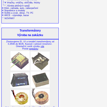
Vrtačky, vrtáčky, sklíčidla, frézky
Výroba plošných spojů
Dům, zahrada, auto, zabezpečení
Stavebnice a moduly
Světlo a zvuk, obraz, TV, PC
AKCE - výprodeje, bazar
NOVINKY
Transformátory
Výroba na zakázku
Zhotovujeme EI, UI a toroidní transformátory od
0,35VA do 9kVA. Kusové i sériové množství.
Orientační ceník výroby
zde
Poslat
poptávku