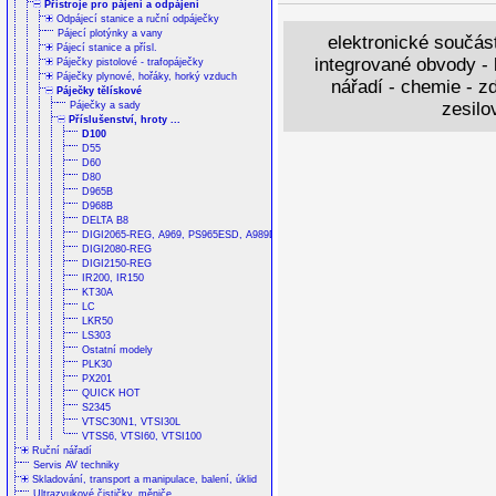
Přístroje pro pájení a odpájení
Odpájecí stanice a ruční odpáječky
Pájecí plotýnky a vany
elektronické součást
Pájecí stanice a přísl.
integrované obvody - k
Páječky pistolové - trafopáječky
Páječky plynové, hořáky, horký vzduch
nářadí - chemie - zd
Páječky tělískové
zesilo
Páječky a sady
Příslušenství, hroty ...
D100
D55
D60
D80
D965B
D968B
DELTA B8
DIGI2065-REG, A969, PS965ESD, A989D, A980D-ESD
DIGI2080-REG
DIGI2150-REG
IR200, IR150
KT30A
LC
LKR50
LS303
Ostatní modely
PLK30
PX201
QUICK HOT
S2345
VTSC30N1, VTSI30L
VTSS6, VTSI60, VTSI100
Ruční nářadí
Servis AV techniky
Skladování, transport a manipulace, balení, úklid
Ultrazvukové čističky, měniče