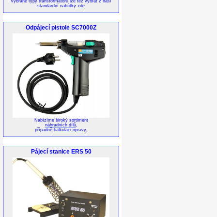
Vybrané typy transformátorů lze též vybrat z naší
standardní nabídky
zde
Odpájecí pistole SC7000Z
Nabízíme široký sortiment
náhradních dílů
,
případně
kalkulaci opravy
.
Pájecí stanice ERS 50