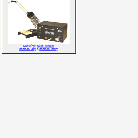
Nabízíme
pájecí stanici
,
náhradní díly
a
náhradní hroty
.