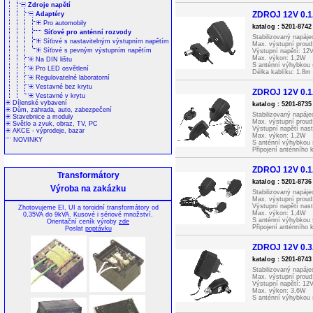
Indikace výstupního 
Zdroje napětí
ZDROJ 12V 0.1A
Adaptéry
Pro automobily
katalog : 5201-874
Síťové pro anténní rozvody
Stabilizovaný napáje
Síťové s nastavitelným výstupním napětím
Max. výstupní prou
Síťové s pevným výstupním napětím
Výstupní napětí: 12
Max. výkon: 1,2W
Na DIN lištu
S anténní výhybkou 
Pro LED osvětlení
Délka kablíku: 1.8m
Regulovatelné laboratorní
Indikace výstupního 
Vestavné bez krytu
ZDROJ 12V 0.1A
Vestavné v krytu
Dílenské vybavení
katalog : 5201-873
Dům, zahrada, auto, zabezpečení
Stabilizovaný napáje
Stavebnice a moduly
Max. výstupní prou
Světlo a zvuk, obraz, TV, PC
Výstupní napětí nast
AKCE - výprodeje, bazar
Max. výkon: 1,2W
NOVINKY
S anténní výhybkou 
Připojení anténního
Indikace výstupního 
ZDROJ 12V 0.1A
Transformátory
katalog : 5201-873
Výroba na zakázku
Stabilizovaný napáje
Max. výstupní prou
Výstupní napětí nast
Zhotovujeme EI, UI a toroidní transformátory od
Max. výkon: 1,4W
0,35VA do 9kVA. Kusové i sériové množství.
S anténní výhybkou 
Orientační ceník výroby
zde
Připojení anténního 
Poslat
poptávku
Indikace výstupního 
ZDROJ 12V 0.3A
katalog : 5201-874
Stabilizovaný napáje
Max. výstupní prou
Výstupní napětí: 12
Max. výkon: 3,6W
S anténní výhybkou 