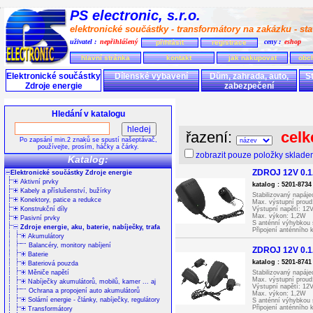
PS electronic, s.r.o.
elektronické součástky - transformátory na zakázku - stav
uživatel :
nepřihlášený
ceny :
eshop
přihlásit
registrace
hlavní stránka
kontakt
jak nakupovat
obc
Elektronické součástky
Dílenské vybavení
Dům, zahrada, auto,
S
Zdroje energie
zabezpečení
Hledání v katalogu
řazení:
celk
Po zapsání min.2 znaků se spustí našeptávač,
používejte, prosím, háčky a čárky.
zobrazit pouze položky sklad
Katalog:
ZDROJ 12V 0.1A
Elektronické součástky Zdroje energie
Aktivní prvky
katalog : 5201-873
Kabely a příslušenství, bužírky
Stabilizovaný napáje
Konektory, patice a redukce
Max. výstupní prou
Konstrukční díly
Výstupní napětí: 12
Max. výkon: 1,2W
Pasivní prvky
S anténní výhybkou 
Zdroje energie, aku, baterie, nabíječky, trafa
Připojení anténního 
Akumulátory
Indikace výstupního 
Rozměry: 77x47x76
Balancéry, monitory nabíjení
ZDROJ 12V 0.1A
Délka kablíku: 1,8m
Baterie
Rozsah pracovních te
katalog : 5201-874
Bateriová pouzda
Měniče napětí
Stabilizovaný napáje
Max. výstupní prou
Nabíječky akumulátorů, mobilů, kamer ... aj
Výstupní napětí: 12
Ochrana a propojení auto akumulátorů
Max. výkon: 1,2W
Solární energie - články, nabíječky, regulátory
S anténní výhybkou 
Připojení anténního
Transformátory