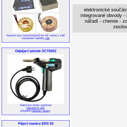
elektronické součást
integrované obvody - k
nářadí - chemie - zd
zesilo
Vybrané typy transformátorů lze též vybrat z naší
standardní nabídky
zde
Odpájecí pistole SC7000Z
Nabízíme široký sortiment
náhradních dílů
,
případně
kalkulaci opravy
.
Pájecí stanice ERS 50