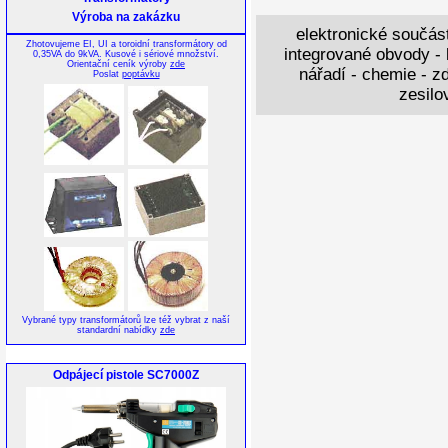
Jmenovité napětí: 1
Výroba na zakázku
Průřez vodiče: 0.7
Mechanická montáž:
elektronické součást
Elektrická montáž: p
Zhotovujeme EI, UI a toroidní transformátory od
integrované obvody - k
0,35VA do 9kVA. Kusové i sériové množství.
Orientační ceník výroby
zde
nářadí - chemie - zd
Poslat
poptávku
zesilo
Vybrané typy transformátorů lze též vybrat z naší
standardní nabídky
zde
Odpájecí pistole SC7000Z