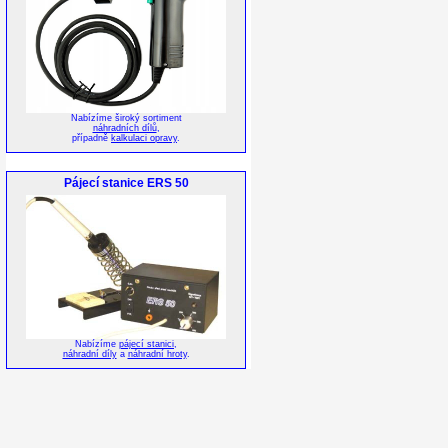
Nabízíme široký sortiment
náhradních dílů
,
případně
kalkulaci opravy
.
Pájecí stanice ERS 50
Nabízíme
pájecí stanici
,
náhradní díly
a
náhradní hroty
.