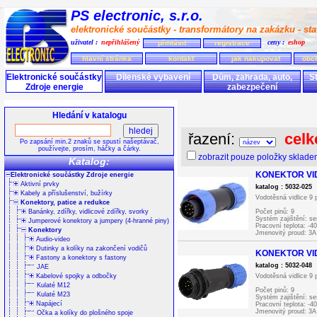
PS electronic, s.r.o.
elektronické součástky - transformátory na zakázku - stav
uživatel :
nepřihlášený
ceny :
eshop
přihlásit
registrace
hlavní stránka
kontakt
jak nakupovat
obc
Elektronické součástky
Dílenské vybavení
Dům, zahrada, auto,
S
Zdroje energie
zabezpečení
Hledání v katalogu
řazení:
celk
Po zapsání min.2 znaků se spustí našeptávač,
používejte, prosím, háčky a čárky.
zobrazit pouze položky sklad
Katalog:
KONEKTOR VID
Elektronické součástky Zdroje energie
Aktivní prvky
katalog : 5032-025
Kabely a příslušenství, bužírky
Vodotěsná vidlice 9 p
Konektory, patice a redukce
Banánky, zdířky, vidlicové zdířky, svorky
Počet pinů: 9
Systém zajištění: se
Jumperové konektory a jumpery (4-hranné piny)
Pracovní teplota: -4
Konektory
Jmenovitý proud: 3A
Audio-video
Stupeň krytí: IP68
Jmenovité napětí: 1
Dutinky a kolíky na zakončení vodičů
KONEKTOR VID
Průřez vodiče: 0.7
Fastony a konektory s fastony
Vnější průměr vodič
katalog : 5032-048
JAE
Mechanická montáž:
Elektrická montáž: p
Kabelové spojky a odbočky
Vodotěsná vidlice 9 p
Kulaté M12
Počet pinů: 9
Kulaté M23
Systém zajištění: se
Napájecí
Pracovní teplota: -4
Jmenovitý proud: 3A
Očka a kolíky do plošného spoje