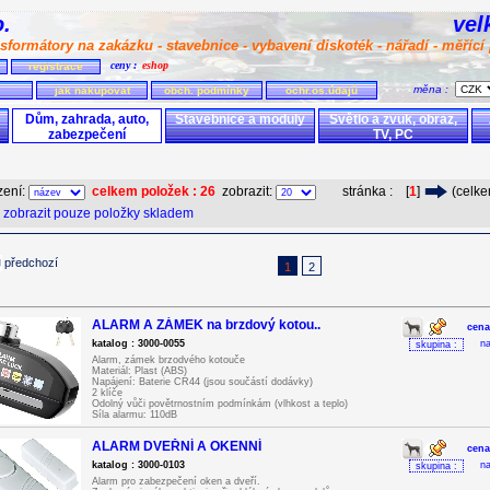
.o.
vel
sformátory na zakázku - stavebnice - vybavení diskoték - nářadí - měřící 
ceny :
eshop
registrace
měna :
jak nakupovat
obch. podmínky
ochr.os.údajů
Dům, zahrada, auto,
Stavebnice a moduly
Světlo a zvuk, obraz,
zabezpečení
TV, PC
zení:
celkem položek : 26
zobrazit:
stránka : [
1
]
(celke
zobrazit pouze položky skladem
předchozí
1
2
ALARM A ZÁMEK na brzdový kotou..
cena
katalog : 3000-0055
na
skupina :
Alarm, zámek brzodvého kotouče
Materiál: Plast (ABS)
Napájení: Baterie CR44 (jsou součástí dodávky)
2 klíče
Odolný vůči povětrnostním podmínkám (vlhkost a teplo)
Síla alarmu: 110dB
Tloušťka brzdového kotouče: 7mm
Tloušťka trnu: 6mm
ALARM DVEŘNÍ A OKENNÍ
Rozměry: 9cm x 7cm
cena
Barva: černá
katalog : 3000-0103
na
skupina :
Alarm pro zabezpečení oken a dveří.