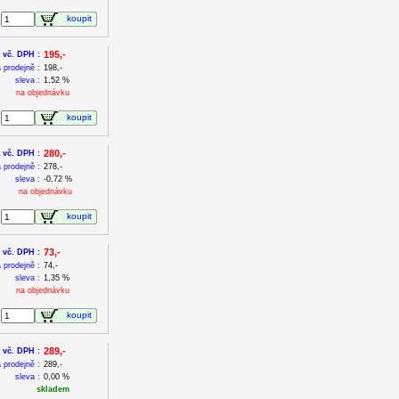
koupit
195,-
 vč. DPH :
 prodejně :
198,-
sleva :
1,52 %
na objednávku
koupit
280,-
 vč. DPH :
 prodejně :
278,-
sleva :
-0,72 %
na objednávku
koupit
73,-
 vč. DPH :
 prodejně :
74,-
sleva :
1,35 %
na objednávku
koupit
289,-
 vč. DPH :
 prodejně :
289,-
sleva :
0,00 %
skladem