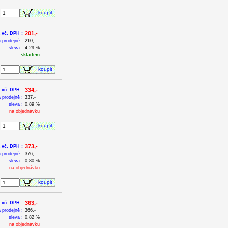
koupit
201,-
 vč. DPH :
 prodejně :
210,-
sleva :
4,29 %
skladem
koupit
334,-
 vč. DPH :
 prodejně :
337,-
sleva :
0,89 %
na objednávku
koupit
373,-
 vč. DPH :
 prodejně :
376,-
sleva :
0,80 %
na objednávku
koupit
363,-
 vč. DPH :
 prodejně :
366,-
sleva :
0,82 %
na objednávku