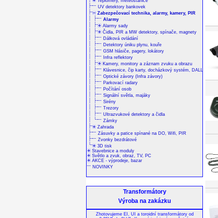
Teploměry, meteostanice
UV detektory bankovek
Zabezpečovací technika, alarmy, kamery, PIR
Alarmy
Alarmy sady
Čidla, PIR a MW detektory, spínače, magnety
Dálková ovládání
Detektory úniku plynu, kouře
GSM hlásiče, pagery, lokátory
Infra reflektory
Kamery, monitory a záznam zvuku a obrazu
Klávesnice, čip karty, docházkový systém, DALLAS
Optické závory (Infra závory)
Parkovací radary
Počítání osob
Signální světla, majáky
Sirény
Trezory
Ultrazvukové detektory a čidla
Zámky
Zahrada
Zásuvky a patice spínané na DO, Wifi, PIR
Zvonky bezdrátové
3D tisk
Stavebnice a moduly
Světlo a zvuk, obraz, TV, PC
AKCE - výprodeje, bazar
NOVINKY
Transformátory
Výroba na zakázku
Zhotovujeme EI, UI a toroidní transformátory od