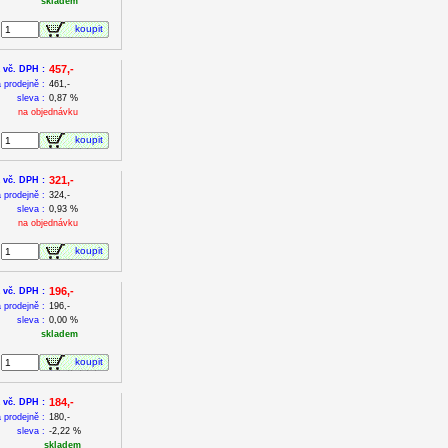
skladem
koupit
457,-
 vč. DPH :
 prodejně :
461,-
sleva :
0,87 %
na objednávku
koupit
321,-
 vč. DPH :
 prodejně :
324,-
sleva :
0,93 %
na objednávku
koupit
196,-
 vč. DPH :
 prodejně :
196,-
sleva :
0,00 %
skladem
koupit
184,-
 vč. DPH :
 prodejně :
180,-
sleva :
-2,22 %
skladem