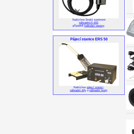
Nabízíme široký sortiment
náhradních dílů
,
případně
kalkulaci opravy
.
Pájecí stanice ERS 50
Nabízíme
pájecí stanici
,
náhradní díly
a
náhradní hroty
.