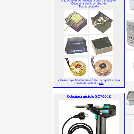
0,35VA do 9kVA. Kusové i sériové množství.
Orientační ceník výroby
zde
Poslat
poptávku
Vybrané typy transformátorů lze též vybrat z naší
standardní nabídky
zde
Odpájecí pistole SC7000Z