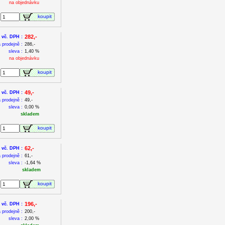
na objednávku
koupit
282,-
 vč. DPH :
 prodejně :
286,-
sleva :
1,40 %
na objednávku
koupit
49,-
 vč. DPH :
 prodejně :
49,-
sleva :
0,00 %
skladem
koupit
62,-
 vč. DPH :
 prodejně :
61,-
sleva :
-1,64 %
skladem
koupit
196,-
 vč. DPH :
 prodejně :
200,-
sleva :
2,00 %