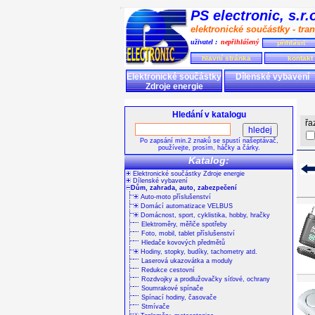
PS electronic, s.r
elektronické součástky - tran
uživatel :
nepřihlášený
přihlásit
hlavní stránka
kontakt
Elektronické součástky
Dílenské vybavení
Zdroje energie
Hledání v katalogu
řa
Po zapsání min.2 znaků se spustí našeptávač,
používejte, prosím, háčky a čárky.
Katalog:
Elektronické součástky Zdroje energie
Dílenské vybavení
Dům, zahrada, auto, zabezpečení
Auto-moto příslušenství
Domácí automatizace VELBUS
Domácnost, sport, cyklistika, hobby, hračky
Elektroměry, měřiče spotřeby
Foto, mobil, tablet příslušenství
Hledače kovových předmětů
Hodiny, stopky, budíky, tachometry atd.
Laserová ukazovátka a moduly
Redukce cestovní
Rozdvojky a prodlužovačky síťové, ochrany
Soumrakové spínače
Spínací hodiny, časovače
Stmívače