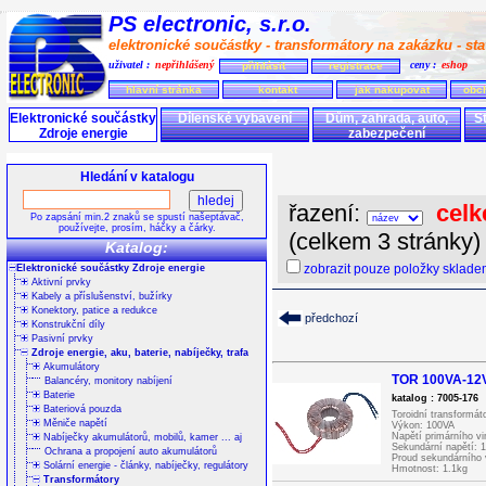
PS electronic, s.r.o.
elektronické součástky - transformátory na zakázku - stav
uživatel :
nepřihlášený
ceny :
eshop
přihlásit
registrace
hlavní stránka
kontakt
jak nakupovat
obc
Elektronické součástky
Dílenské vybavení
Dům, zahrada, auto,
S
Zdroje energie
zabezpečení
Hledání v katalogu
řazení:
celk
Po zapsání min.2 znaků se spustí našeptávač,
používejte, prosím, háčky a čárky.
(celkem 3 stránky)
Katalog:
zobrazit pouze položky sklad
Elektronické součástky Zdroje energie
Aktivní prvky
Kabely a příslušenství, bužírky
Konektory, patice a redukce
předchozí
Konstrukční díly
Pasivní prvky
Zdroje energie, aku, baterie, nabíječky, trafa
Akumulátory
TOR 100VA-12V
Balancéry, monitory nabíjení
Baterie
katalog : 7005-176
Bateriová pouzda
Toroidní transformá
Měniče napětí
Výkon: 100VA
Napětí primárního v
Nabíječky akumulátorů, mobilů, kamer ... aj
Sekundární napětí: 
Ochrana a propojení auto akumulátorů
Proud sekundárního v
Solární energie - články, nabíječky, regulátory
Hmotnost: 1.1kg
Transformátory
Vývody: vodiče