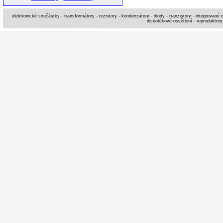
elektronické součástky - transformátory - rezistory - kondenzátory - diody - tranzistory - integrované o
diskotékové osvětlení - reproduktory 