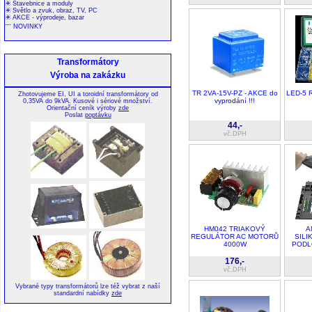
Stavebnice a moduly
Světlo a zvuk, obraz, TV, PC
AKCE - výprodeje, bazar
NOVINKY
Transformátory
Výroba na zakázku
TR 2VA-15V-PZ - AKCE do
LED-5 
Zhotovujeme EI, UI a toroidní transformátory od
vyprodání !!!
0,35VA do 9kVA. Kusové i sériové množství.
Orientační ceník výroby
zde
Poslat
poptávku
44,-
vč.DPH
HM042 TRIAKOVÝ
A
REGULÁTOR AC MOTORŮ
SILI
4000W
PODL
176,-
vč.DPH
Vybrané typy transformátorů lze též vybrat z naší
standardní nabídky
zde