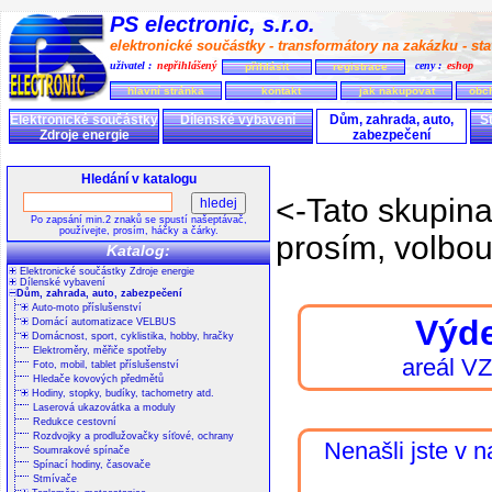
PS electronic, s.r.o.
elektronické součástky - transformátory na zakázku - stav
uživatel :
nepřihlášený
ceny :
eshop
přihlásit
registrace
hlavní stránka
kontakt
jak nakupovat
obc
Elektronické součástky
Dílenské vybavení
Dům, zahrada, auto,
S
Zdroje energie
zabezpečení
Hledání v katalogu
<-Tato skupin
Po zapsání min.2 znaků se spustí našeptávač,
používejte, prosím, háčky a čárky.
prosím, volbou
Katalog:
Elektronické součástky Zdroje energie
Dílenské vybavení
Dům, zahrada, auto, zabezpečení
Auto-moto příslušenství
Výde
Domácí automatizace VELBUS
Domácnost, sport, cyklistika, hobby, hračky
Elektroměry, měřiče spotřeby
areál V
Foto, mobil, tablet příslušenství
Hledače kovových předmětů
Hodiny, stopky, budíky, tachometry atd.
Laserová ukazovátka a moduly
Redukce cestovní
Rozdvojky a prodlužovačky síťové, ochrany
Nenašli jste v 
Soumrakové spínače
Spínací hodiny, časovače
Stmívače