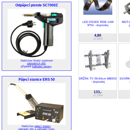
Odpájecí pistole SC7000Z
LED PÁSEK RGB 14W
MOT-2
IP54 - doprodej
4,80
vč.DPH
Nabízíme široký sortiment
náhradních dílů
,
případně
kalkulaci opravy
.
DRŽÁK TV 58-94cm WB003
SVORK
Pájecí stanice ERS 50
- doprodej
133,-
vč.DPH
Nabízíme
pájecí stanici
,
náhradní díly
a
náhradní hroty
.