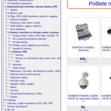
Teploměry, meteostanice
Pošlete
UV detektory bankovek
Zabezpečovací technika, alarmy, kamery, PIR
Alarmy
Alarmy sady
Čidla, PIR a MW detektory, spínače, magnety
Dálková ovládání
Detektory úniku plynu, kouře
GSM hlásiče, pagery, lokátory
Infra reflektory
Kamery, monitory a záznam zvuku a obrazu
Atrapy kamer, sirén a PIR čidel, vysílání TV
AV a datové bezdrátové přenosy
AV převodníky
Držáky, kryty, objektivy pro kamery
VRTAČKA VTHD04 -
KAMER
Inspekční kamery
doprodej
- AKCE 
Kamery, POE
Kamery
Kamery se záznamem (pro sport, auto, sledování)
695,-
PoE
vč.DPH
Monitory
Sady kamer
Klávesnice, čip karty, docházkový systém, DALLAS
Optické závory (Infra závory)
Parkovací radary
Počítání osob
Signální světla, majáky
Sirény
Trezory
Ultrazvukové detektory a čidla
KAMERA ATRAPA CAMD8 -
KAMERA
Zámky
AKCE do vyprodání skladu
AKCE do
Zahrada
!!
Zásuvky a patice spínané na DO, Wifi, PIR
Zvonky bezdrátové
90,-
3D tisk
vč.DPH